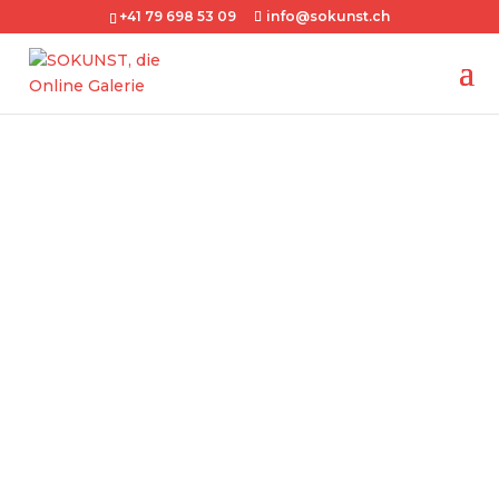
+41 79 698 53 09
info@sokunst.ch
Kontaktieren Sie
uns
062 212 51 01
079 698 53 09