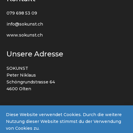
079 698 53 09
info@sokunst.ch
www.sokunst.ch
Unsere Adresse
SOKUNST
Peter Niklaus
Schöngrundstrasse 64
4600 Olten
AGB
Datenschutz
Impressum
Diese Website verwendet Cookies. Durch die weitere
Nutzung dieser Website stimmst du der Verwendung
von Cookies zu.
© 2022 By SOKUNST | Powered by
Netto Werbung