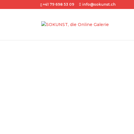
+41 79 698 53 09
info@sokunst.ch
Über sokunst
Sokunst ist in erster Linie eine Online-
Kunstschaffende bei der Verbreitung u
Kunstwerke unterstützen will.