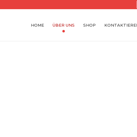
HOME
ÜBER UNS
SHOP
KONTAKTIEREN
Galerie, welche
nd dem Verkauf ihrer