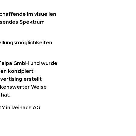
schaffende im visuellen
assendes Spektrum
ellungsmöglichkeiten
 Taipa GmbH und wurde
en konzipiert.
ertising erstellt
ankenswerter Weise
hat.
47 in Reinach AG