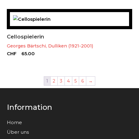
Cellospielerin
Georges Bärtschi, Dulliken (1921-2001)
CHF
65.00
1
2
3
4
5
6
→
Information
Home
Über uns