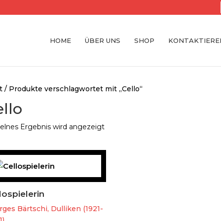
HOME
ÜBER UNS
SHOP
KONTAKTIEREN
t
/ Produkte verschlagwortet mit „Cello“
llo
elnes Ergebnis wird angezeigt
lospielerin
ges Bärtschi, Dulliken (1921-
1)