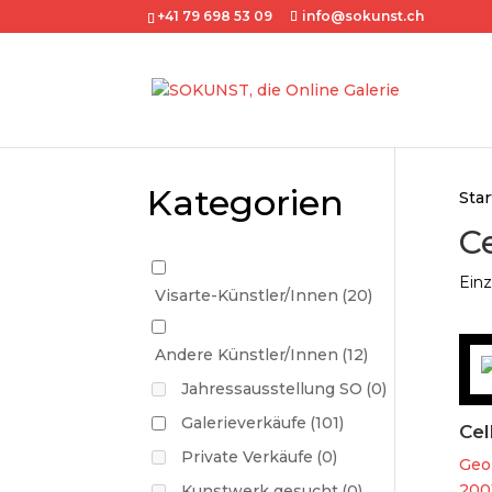
+41 79 698 53 09
info@sokunst.ch
Kategorien
Star
Ce
Einz
Visarte-Künstler/Innen
(20)
Andere Künstler/Innen
(12)
Jahressausstellung SO
(0)
Galerieverkäufe
(101)
Cel
Private Verkäufe
(0)
Geor
200
Kunstwerk gesucht
(0)