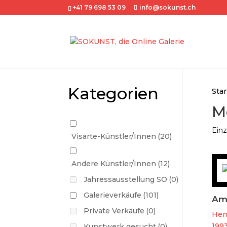
+41 79 698 53 09
info@sokunst.ch
Kategorien
Star
M
Einz
Visarte-Künstler/Innen
(20)
Andere Künstler/Innen
(12)
Jahressausstellung SO
(0)
Galerieverkäufe
(101)
Am
Private Verkäufe
(0)
Henr
1993
Kunstwerk gesucht
(0)