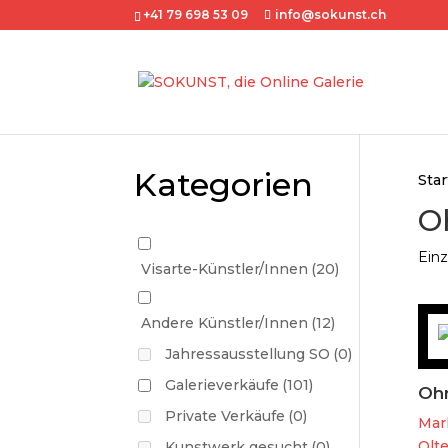
+41 79 698 53 09
info@sokunst.ch
Kategorien
Star
O
Einz
Visarte-Künstler/Innen
(20)
Andere Künstler/Innen
(12)
Jahressausstellung SO
(0)
Galerieverkäufe
(101)
Ohn
Private Verkäufe
(0)
Mar
Olte
Kunstwerk gesucht
(0)