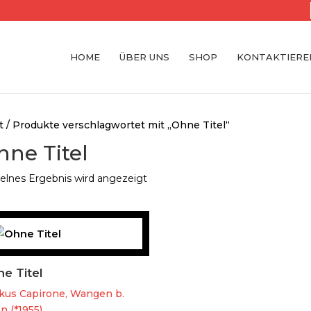
HOME
ÜBER UNS
SHOP
KONTAKTIEREN
t
/ Produkte verschlagwortet mit „Ohne Titel“
hne Titel
elnes Ergebnis wird angezeigt
e Titel
kus Capirone, Wangen b.
n (*1955)