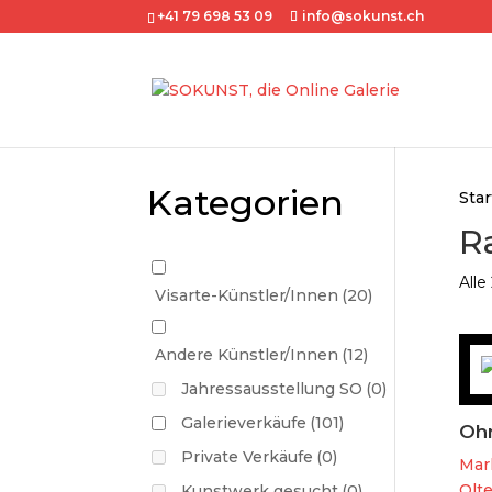
+41 79 698 53 09
info@sokunst.ch
Kategorien
Star
R
Alle
Visarte-Künstler/Innen
(20)
Andere Künstler/Innen
(12)
Jahressausstellung SO
(0)
Galerieverkäufe
(101)
Ohn
Private Verkäufe
(0)
Mar
Olte
Kunstwerk gesucht
(0)