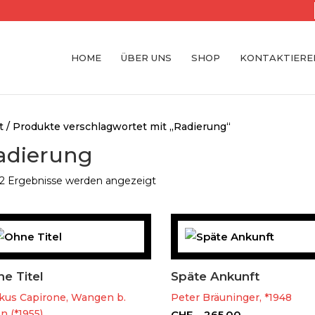
HOME
ÜBER UNS
SHOP
KONTAKTIEREN
t
/ Produkte verschlagwortet mit „Radierung“
adierung
 2 Ergebnisse werden angezeigt
e Titel
Späte Ankunft
kus Capirone, Wangen b.
Peter Bräuninger, *1948
n (*1955)
CHF
265.00