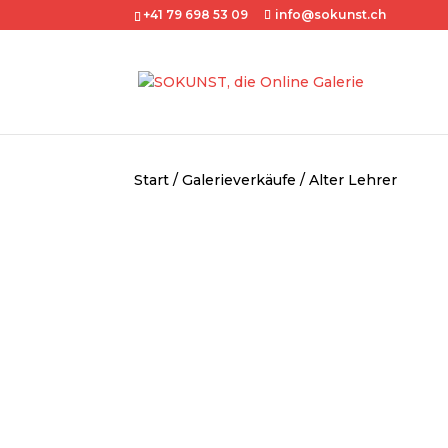
+41 79 698 53 09
info@sokunst.ch
Start
/
Galerieverkäufe
/ Alter Lehrer