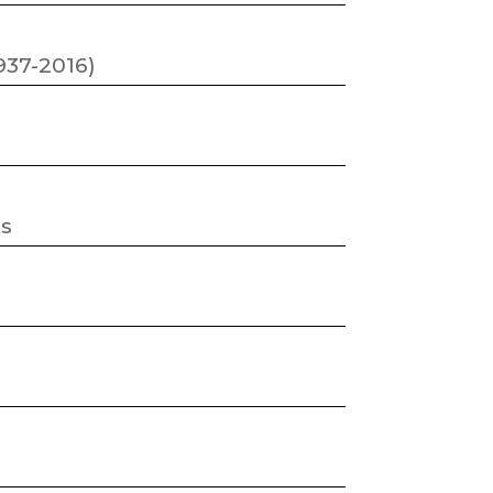
937-2016)
ts