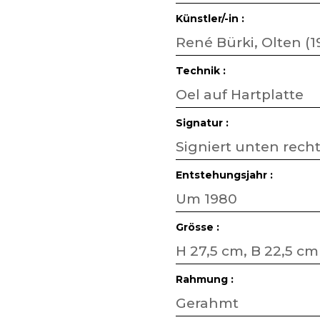
Künstler/-in :
René Bürki, Olten (1
Technik :
Oel auf Hartplatte
Signatur :
Signiert unten rech
Entstehungsjahr :
Um 1980
Grösse :
H 27,5 cm, B 22,5 cm
Rahmung :
Gerahmt