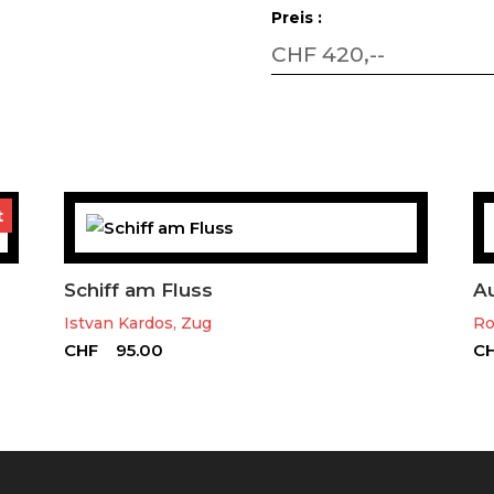
Preis :
CHF 420,--
t
Schiff am Fluss
A
Istvan Kardos, Zug
Ro
CHF
95.00
C