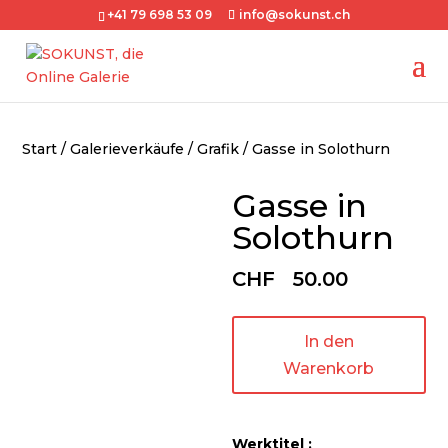
+41 79 698 53 09
info@sokunst.ch
Start
/
Galerieverkäufe
/
Grafik
/ Gasse in Solothurn
Gasse in
Solothurn
CHF
50.00
In den
Warenkorb
Werktitel :