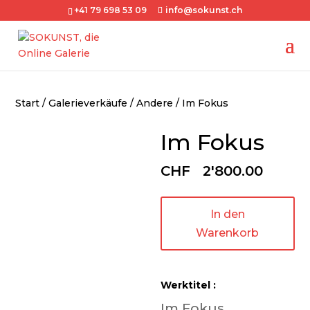
+41 79 698 53 09
info@sokunst.ch
Start
/
Galerieverkäufe
/
Andere
/ Im Fokus
Im Fokus
CHF
2'800.00
In den
Warenkorb
Werktitel :
Im Fokus