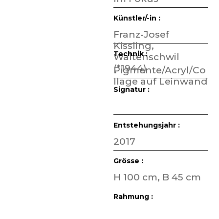
Künstler/-in :
Franz-Josef
Kissling,
Technik :
Waltenschwil
(*1944)
Pigmente/Acryl/Co
llage auf Leinwand
Signatur :
Entstehungsjahr :
2017
Grösse :
H 100 cm, B 45 cm
Rahmung :