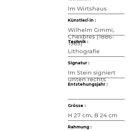
Im Wirtshaus
Künstler/-in :
Wilhelm Gimmi,
Chexbres (1886-
Technik :
1965)
Lithografie
Signatur :
Im Stein signiert
unten rechts
Entstehungsjahr :
Grösse :
H 27 cm, B 24 cm
Rahmung :