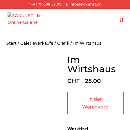
+41 79 698 53 09
info@sokunst.ch
Start
/
Galerieverkäufe
/
Grafik
/ Im Wirtshaus
Im
Wirtshaus
CHF
25.00
In den
Warenkorb
Werktitel :