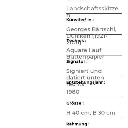
Landschaftsskizze
n
Künstler/-in :
Georges Bärtschi,
Dulliken (1921-
Technik :
2001)
Aquarell auf
Büttenpapier
Signatur :
Signiert und
datiert unten
Entstehungsjahr :
rechts
1980
Grösse :
H 40 cm, B 30 cm
Rahmung :