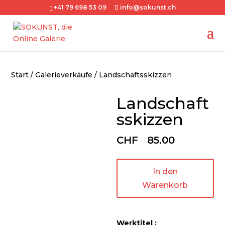
+41 79 698 53 09
info@sokunst.ch
Start
/
Galerieverkäufe
/ Landschaftsskizzen
Landschaft
sskizzen
CHF
85.00
In den
Warenkorb
Werktitel :