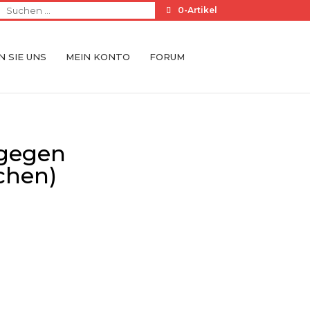
0-Artikel
 SIE UNS
MEIN KONTO
FORUM
tgegen
chen)