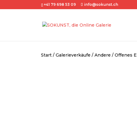
+41 79 698 53 09
info@sokunst.ch
Start
/
Galerieverkäufe
/
Andere
/ Offenes 