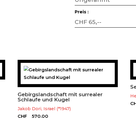
Preis :
CHF 65,--
Se
Gebirgslandschaft mit surrealer
He
Schlaufe und Kugel
C
Jakob Dori, Israel (*1947)
CHF
570.00