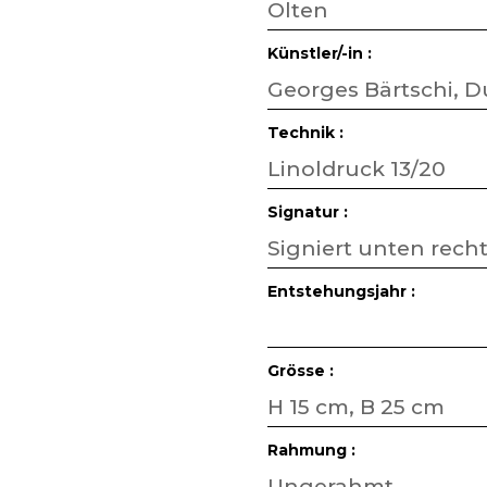
Olten
Künstler/-in :
Georges Bärtschi, Du
Technik :
Linoldruck 13/20
Signatur :
Signiert unten rech
Entstehungsjahr :
Grösse :
H 15 cm, B 25 cm
Rahmung :
Ungerahmt