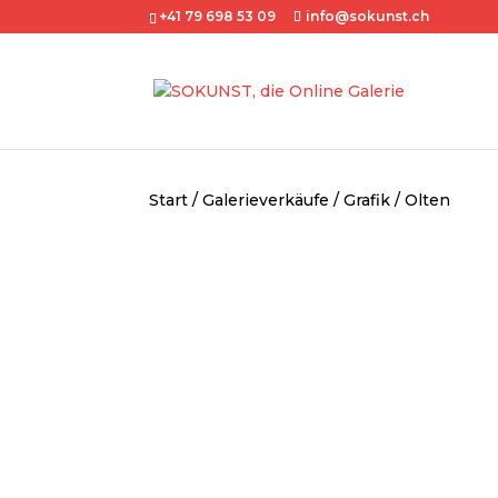
+41 79 698 53 09
info@sokunst.ch
Start
/
Galerieverkäufe
/
Grafik
/ Olten