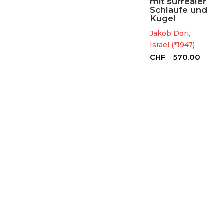
mit surrealer
Schlaufe und
Kugel
Jakob Dori,
Israel (*1947)
CHF
570.00
Information
Home
Über uns
Shop
Kontaktieren Sie uns
Anmeldung eines Kunstwerks zum Verkauf
Mein Konto
FORUM