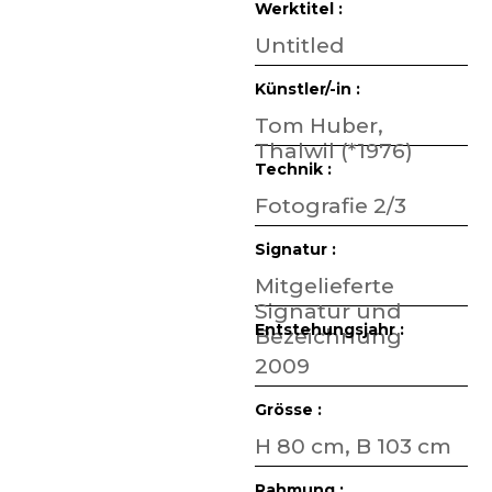
Werktitel :
Untitled
Künstler/-in :
Tom Huber,
Thalwil (*1976)
Technik :
Fotografie 2/3
Signatur :
Mitgelieferte
Signatur und
Entstehungsjahr :
Bezeichnung
2009
Grösse :
H 80 cm, B 103 cm
Rahmung :