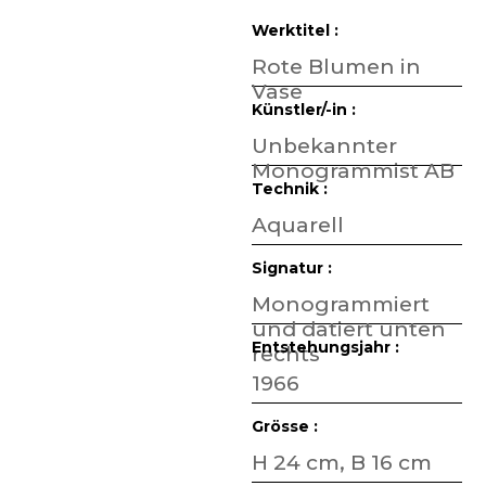
Werktitel :
Rote Blumen in
Vase
Künstler/-in :
Unbekannter
Monogrammist AB
Technik :
Aquarell
Signatur :
Monogrammiert
und datiert unten
Entstehungsjahr :
rechts
1966
Grösse :
H 24 cm, B 16 cm