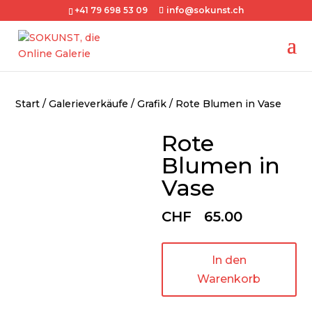
+41 79 698 53 09
info@sokunst.ch
Start
/
Galerieverkäufe
/
Grafik
/ Rote Blumen in Vase
Rote
Blumen in
Vase
CHF
65.00
In den
Warenkorb