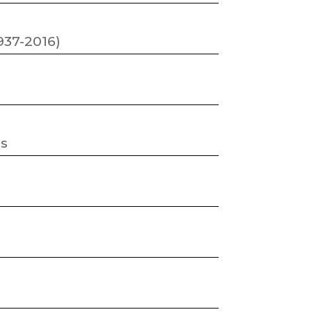
937-2016)
ts