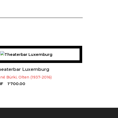
heaterbar Luxemburg
né Bürki, Olten (1937-2016)
HF
1'700.00