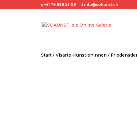
+41 79 698 53 09
info@sokunst.ch
Start
/
Visarte-Künstler/Innen
/ Friedensde