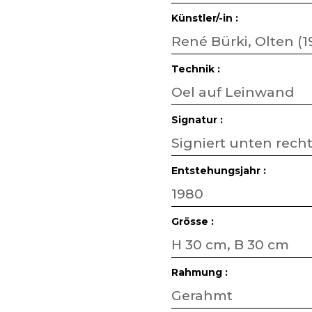
Künstler/-in :
René Bürki, Olten (1
Technik :
Oel auf Leinwand
Signatur :
Signiert unten rech
Entstehungsjahr :
1980
Grösse :
H 30 cm, B 30 cm
Rahmung :
Gerahmt