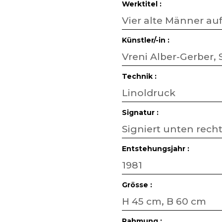
Werktitel :
Vier alte Männer au
Künstler/-in :
Vreni Alber-Gerber,
Technik :
Linoldruck
Signatur :
Signiert unten rech
Entstehungsjahr :
1981
Grösse :
H 45 cm, B 60 cm
Rahmung :