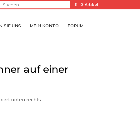
0-Artikel
 SIE UNS
MEIN KONTO
FORUM
nner auf einer
niert unten rechts