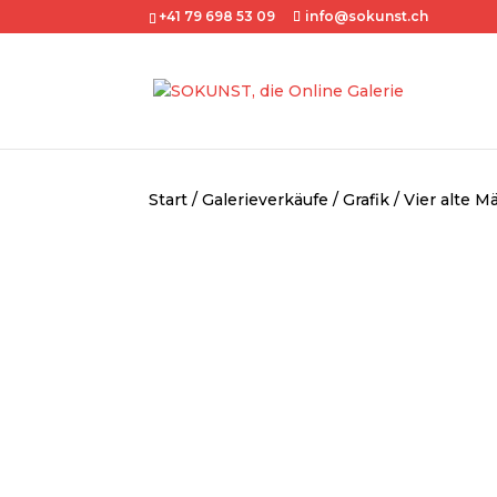
+41 79 698 53 09
info@sokunst.ch
Start
/
Galerieverkäufe
/
Grafik
/ Vier alte 