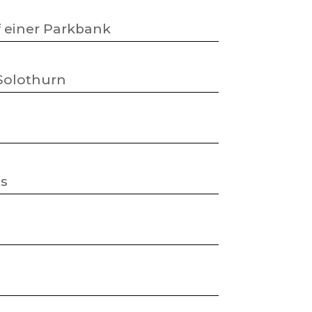
f einer Parkbank
 Solothurn
ts