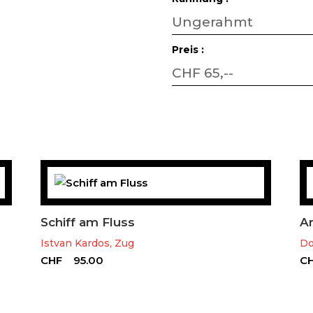
Ungerahmt
Preis :
CHF 65,--
Schiff am Fluss
Am
Istvan Kardos, Zug
Do
CHF
95.00
C