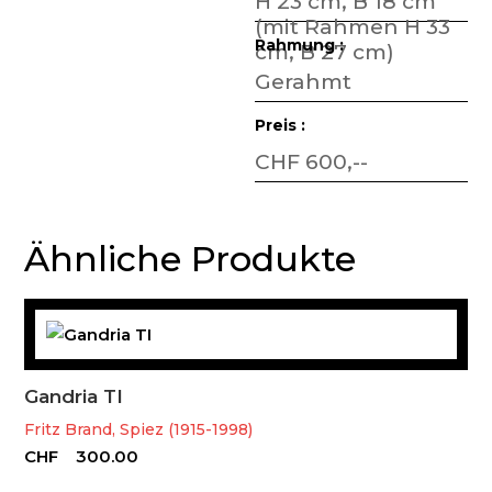
H 23 cm, B 18 cm
(mit Rahmen H 33
Rahmung :
cm, B 27 cm)
Gerahmt
Preis :
CHF 600,--
Ähnliche Produkte
Gandria TI
Fritz Brand, Spiez (1915-1998)
CHF
300.00