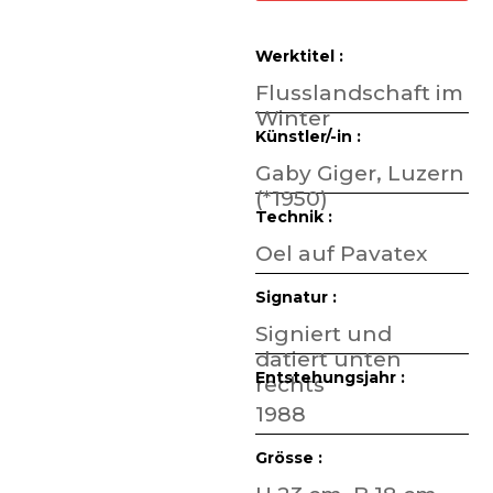
Werktitel :
Flusslandschaft im
Winter
Künstler/-in :
Gaby Giger, Luzern
(*1950)
Technik :
Oel auf Pavatex
Signatur :
Signiert und
datiert unten
Entstehungsjahr :
rechts
1988
Grösse :