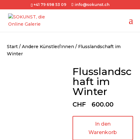
+41 79 698 53 09
info@sokunst.ch
Start
/
Andere Künstler/Innen
/ Flusslandschaft im
Winter
Flusslandsc
haft im
Winter
CHF
600.00
In den
Warenkorb