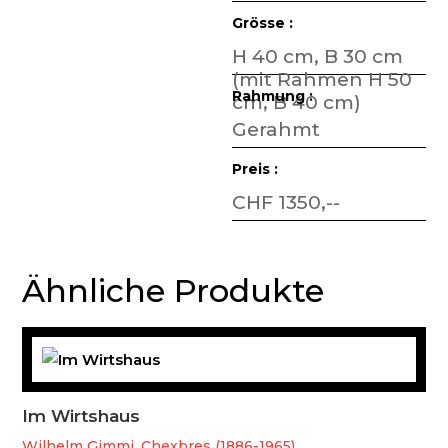
Grösse :
H 40 cm, B 30 cm
(mit Rahmen H 50
Rahmung :
cm, B 40 cm)
Gerahmt
Preis :
CHF 1350,--
Ähnliche Produkte
Im Wirtshaus
Wilhelm Gimmi, Chexbres (1886-1965)