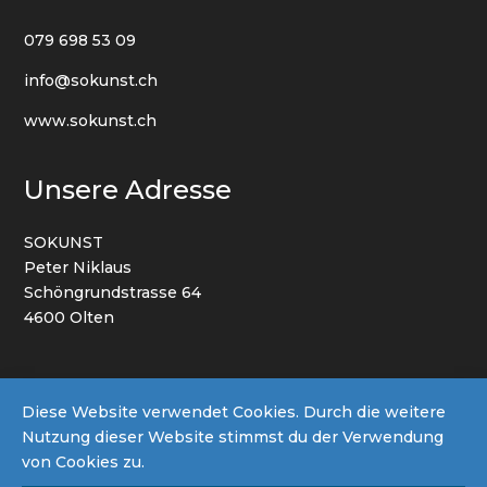
079 698 53 09
info@sokunst.ch
www.sokunst.ch
Unsere Adresse
SOKUNST
Peter Niklaus
Schöngrundstrasse 64
4600 Olten
AGB
Datenschutz
Impressum
Diese Website verwendet Cookies. Durch die weitere
Nutzung dieser Website stimmst du der Verwendung
von Cookies zu.
© 2022 By SOKUNST | Powered by
Netto Werbung