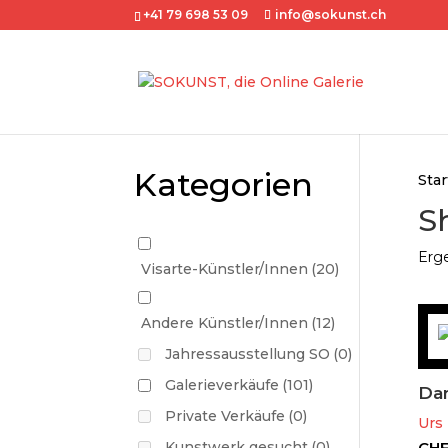
+41 79 698 53 09
info@sokunst.ch
Kategorien
Star
S
Erge
Visarte-Künstler/Innen
(20)
Andere Künstler/Innen
(12)
Jahressausstellung SO
(0)
Galerieverkäufe
(101)
Dam
Private Verkäufe
(0)
Urs 
Kunstwerk gesucht
(0)
CH