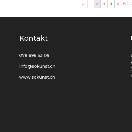
←
1
2
3
4
5
6
Kontakt
079 698 53 09
info@sokunst.ch
www.sokunst.ch