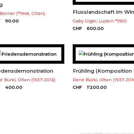
g
Flusslandschaft im Win
Borner (*1946, Olten)
F
90.00
Gaby Giger, Luzern *1950
CHF
600.00
edensdemonstration
Frühling (Komposition I
 Bürki, Olten (1937-2016)
René Bürki, Olten (1937-201
F
400.00
CHF
1'200.00