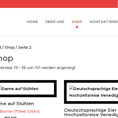
HOME
ÜBER UNS
SHOP
KONTAKTIEREN
t
/
Shop
/ Seite 2
hop
bnisse 19 – 36 von 101 werden angezeigt
e auf Stühlen
Deutschsprachige Eier 
Borner (*1946, Olten)
Hochzeitsreise Venedi
F
90.00