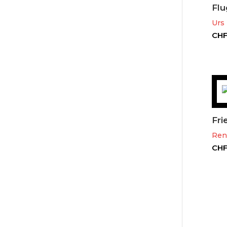
Flu
Urs 
CH
Fri
René
CH