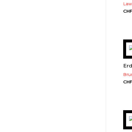
Law
CH
Er
Brun
CH