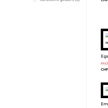
Ega
Mich
CH
Em