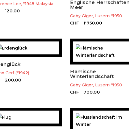
Englische Herrschafte
rence Lee, *1948 Malaysia
Meer
F
120.00
Gaby Giger, Luzern *1950
CHF
1'750.00
denglück
Flämische
o Cerf (*1942)
Winterlandschaft
F
200.00
Gaby Giger, Luzern *1950
CHF
700.00